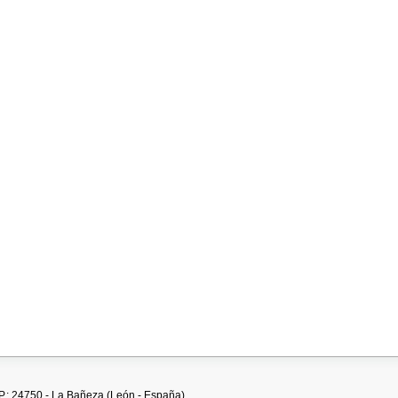
.P.: 24750 - La Bañeza (León - España)