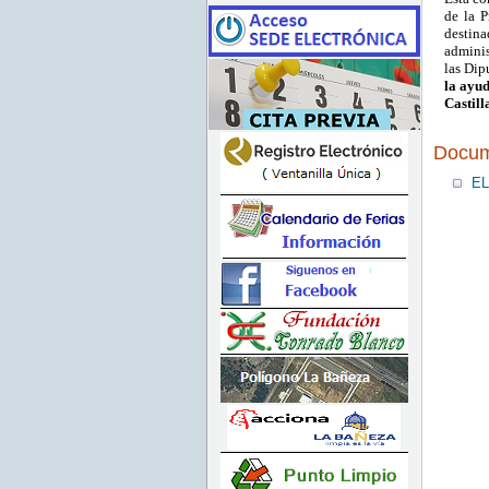
de la P
destin
adminis
las Dip
la ayu
Castill
Docum
EL