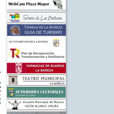
s
s
a
s
y
l
l
,