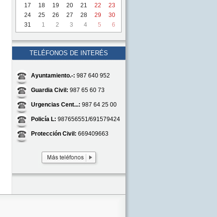
17
18
19
20
21
22
23
24
25
26
27
28
29
30
31
1
2
3
4
5
6
TELÉFONOS DE INTERÉS
Ayuntamiento.-:
987 640 952
Guardia Civil:
987 65 60 73
Urgencias Cent...:
987 64 25 00
Policía L:
987656551/691579424
Protección Civil:
669409663