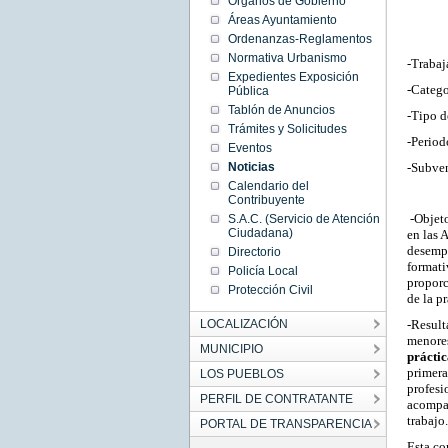
Órganos de Gobierno
Thu
Feb 13
Áreas Ayuntamiento
00:00:00
Ordenanzas-Reglamentos
CET
2025
Normativa Urbanismo
-Trabaj
Thu Feb
Expedientes Exposición
13
00:00:00
-Catego
Pública
CET
Tablón de Anuncios
2025
-Tipo d
Trámites y Solicitudes
-Period
Eventos
Noticias
-Subven
Calendario del
Contribuyente
-Objet
S.A.C. (Servicio de Atención
Ciudadana)
en las 
desempl
Directorio
formati
Policía Local
proporc
Protección Civil
de la pr
LOCALIZACIÓN
-Resul
menore
MUNICIPIO
prácti
primera
LOS PUEBLOS
profes
PERFIL DE CONTRATANTE
acompañ
trabajo.
PORTAL DE TRANSPARENCIA
Esta co