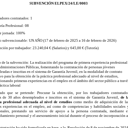
SUBVENCIÓN ELPEX/24/LE/0003
adores contratados: 1
ría Profesional: 08
e jornada: 100%
o subvencionable: UN AÑO (17 de febrero de 2025 a 16 de febrero de 2026)
ción por trabajador: 23.240,04 € (Salarios) y 645,00 € (Tutoría)
o de la subvención:
La realización del programa de primera experiencia profesional
Administraciones Públicas, fomentando la contratación de personas jóvenes
eadas e inscritas en el sistema de Garantía Juvenil, en la modalidad de contrato
vo para la obtención de la práctica profesional adecuado al nivel de estudios,
ionando primeras experiencias en el empleo en el ámbito del sector público a travé
áctica laboral
tado que se pretende: Procurar la obtención, por los trabajadores contratado
s de 30 años desempleados e inscritos en el sistema de Garantía Juvenil,
de l
ca profesional adecuada al nivel de estudios
como medio de adquisición de la
s experiencias en el empleo, así como de competencias y habilidades sociales 
ionales, prestando un servicio de apoyo a la persona contratada, mediante e
amiento personal y el asesoramiento inicial durante el proceso de incorporación a
ntratación ha sido formalizada en base a la Resolución de 8 de noviembre de 2024