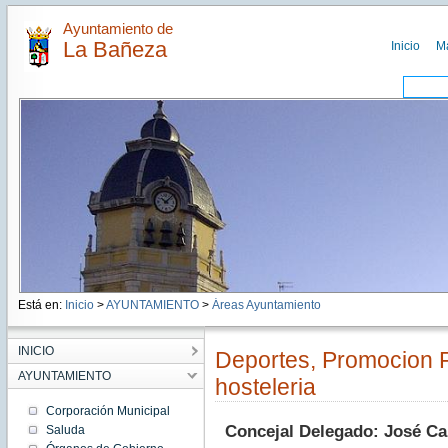
Ayuntamiento de
La Bañeza
Inicio
M
Está en:
Inicio
>
AYUNTAMIENTO
>
Áreas Ayuntamiento
INICIO
Deportes, Promocion Fe
AYUNTAMIENTO
hosteleria
Corporación Municipal
Concejal Delegado:
José Ca
Saluda