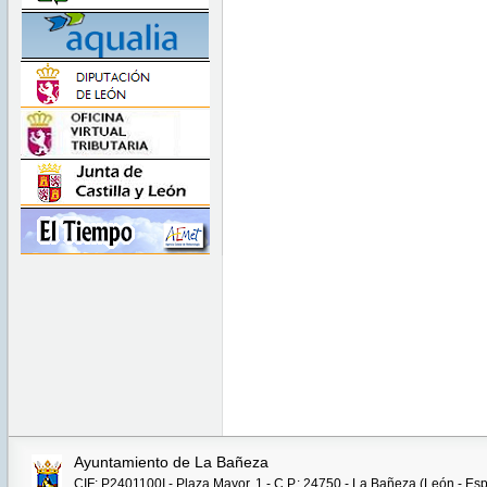
Ayuntamiento de La Bañeza
CIF: P2401100I - Plaza Mayor, 1 - C.P.: 24750 - La Bañeza (León - Es