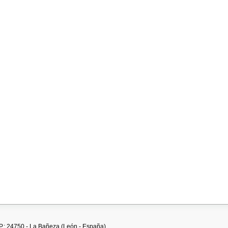
.P.: 24750 - La Bañeza (León - España)