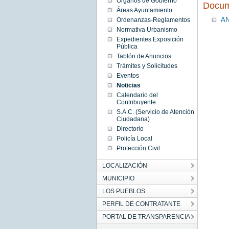
Órganos de Gobierno
Mon
Docum
Jun 08
Áreas Ayuntamiento
00:00:00
AN
Ordenanzas-Reglamentos
CEST
2026
Normativa Urbanismo
Mon Jun
Expedientes Exposición
08
00:00:00
Pública
CEST
Tablón de Anuncios
2026
Trámites y Solicitudes
Eventos
Noticias
Calendario del
Contribuyente
S.A.C. (Servicio de Atención
Ciudadana)
Directorio
Policía Local
Protección Civil
LOCALIZACIÓN
MUNICIPIO
LOS PUEBLOS
PERFIL DE CONTRATANTE
PORTAL DE TRANSPARENCIA