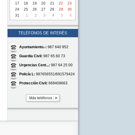
17
18
19
20
21
22
23
24
25
26
27
28
29
30
31
1
2
3
4
5
6
TELÉFONOS DE INTERÉS
Ayuntamiento.-:
987 640 952
Guardia Civil:
987 65 60 73
Urgencias Cent...:
987 64 25 00
Policía L:
987656551/691579424
Protección Civil:
669409663