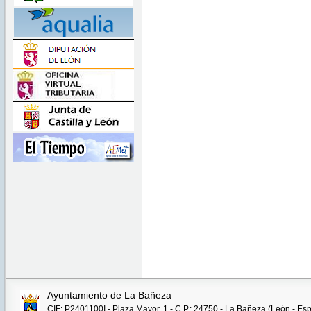
Ayuntamiento de La Bañeza
CIF: P2401100I - Plaza Mayor, 1 - C.P.: 24750 - La Bañeza (León - Es