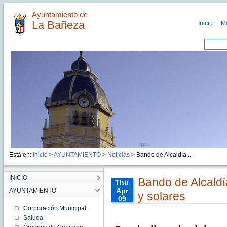
Ayuntamiento de
La Bañeza
Inicio
M
Está en:
Inicio
>
AYUNTAMIENTO
>
Noticias
> Bando de Alcaldía ...
INICIO
Bando de Alcaldí
Thu
Apr
AYUNTAMIENTO
y solares
09
00:00:00
Corporación Municipal
CEST
Saluda
2026