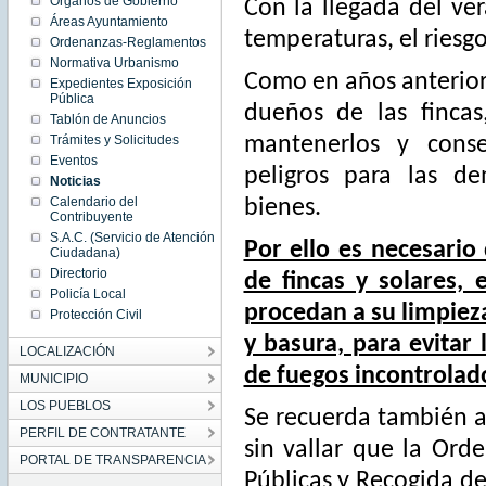
Órganos de Gobierno
Con la llegada del ve
Thu
Apr 09
Áreas Ayuntamiento
00:00:00
temperaturas, el riesg
Ordenanzas-Reglamentos
CEST
2026
Normativa Urbanismo
Thu Apr
Como en años anteriore
Expedientes Exposición
09
00:00:00
Pública
CEST
dueños de las finca
Tablón de Anuncios
2026
Trámites y Solicitudes
mantenerlos y conse
Eventos
peligros para las d
Noticias
Calendario del
bienes.
Contribuyente
S.A.C. (Servicio de Atención
Por ello es necesario
Ciudadana)
Directorio
de fincas y solares,
Policía Local
procedan a su limpieza
Protección Civil
y basura, para evitar 
LOCALIZACIÓN
de fuegos incontrolad
MUNICIPIO
LOS PUEBLOS
Se recuerda también a 
PERFIL DE CONTRATANTE
sin vallar que la Ord
PORTAL DE TRANSPARENCIA
Públicas y Recogida de