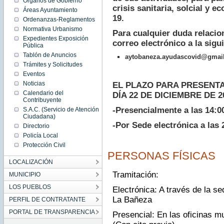
Órganos de Gobierno
crisis sanitaria, solcial y 
Áreas Ayuntamiento
19.
Ordenanzas-Reglamentos
Normativa Urbanismo
Para cualquier duda relacio
Expedientes Exposición
correo electrónico a la sigu
Pública
Tablón de Anuncios
aytobaneza.ayudascovid@gmai
Trámites y Solicitudes
Eventos
Noticias
EL PLAZO PARA PRESENTA
Calendario del
DÍA 22 DE DICIEMBRE DE 2
Contribuyente
-Presencialmente a las 14:0
S.A.C. (Servicio de Atención
Ciudadana)
-Por Sede electrónica a las 
Directorio
Policía Local
Protección Civil
PERSONAS FÍSICAS
LOCALIZACIÓN
Tramitación:
MUNICIPIO
LOS PUEBLOS
Electrónica: A través de la s
La Bañeza
PERFIL DE CONTRATANTE
PORTAL DE TRANSPARENCIA
Presencial: En las oficinas m