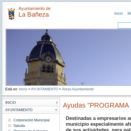
Ayuntamiento de
La Bañeza
Inicio
M
Está en:
Inicio
>
AYUNTAMIENTO
>
Áreas Ayuntamiento
INICIO
Ayudas "PROGRAMA 
AYUNTAMIENTO
Destinadas a empresarios 
Corporación Municipal
municipio especialmente afe
Saluda
de sus actividades, para pal