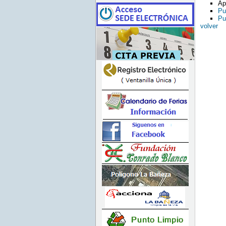
Ap
Pu
Pu
volver