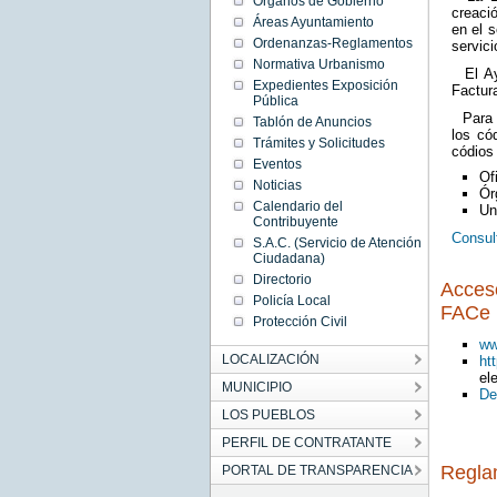
Órganos de Gobierno
creació
Áreas Ayuntamiento
en el 
Ordenanzas-Reglamentos
servici
Normativa Urbanismo
El Ayu
Expedientes Exposición
Factur
Pública
Para q
Tablón de Anuncios
los có
Trámites y Solicitudes
códios
Eventos
Of
Noticias
Ór
Calendario del
Un
Contribuyente
Consul
S.A.C. (Servicio de Atención
Ciudadana)
Directorio
Acceso
Policía Local
FACe
Protección Civil
ww
LOCALIZACIÓN
ht
el
MUNICIPIO
De
LOS PUEBLOS
PERFIL DE CONTRATANTE
Reglam
PORTAL DE TRANSPARENCIA