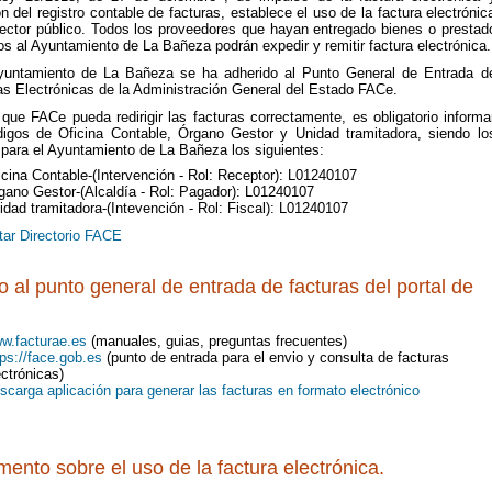
n del registro contable de facturas, establece el uso de la factura electrónic
sector público. Todos los proveedores que hayan entregado bienes o prestad
os al Ayuntamiento de La Bañeza podrán expedir y remitir factura electrónica.
ntamiento de La Bañeza se ha adherido al Punto General de Entrada d
as Electrónicas de la Administración General del Estado FACe.
ue FACe pueda redirigir las facturas correctamente, es obligatorio informa
digos de Oficina Contable, Órgano Gestor y Unidad tramitadora, siendo lo
 para el Ayuntamiento de La Bañeza los siguientes:
icina Contable-(Intervención - Rol: Receptor): L01240107
gano Gestor-(Alcaldía - Rol: Pagador): L01240107
idad tramitadora-(Intevención - Rol: Fiscal): L01240107
tar Directorio FACE
 al punto general de entrada de facturas del portal de
w.facturae.es
(manuales, guias, preguntas frecuentes)
tps://face.gob.es
(punto de entrada para el envio y consulta de facturas
ectrónicas)
scarga aplicación para generar las facturas en formato electrónico
ento sobre el uso de la factura electrónica.