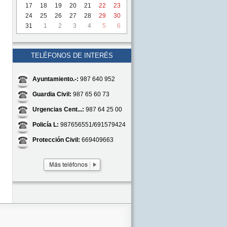
17
18
19
20
21
22
23
24
25
26
27
28
29
30
31
1
2
3
4
5
6
TELÉFONOS DE INTERÉS
Ayuntamiento.-:
987 640 952
Guardia Civil:
987 65 60 73
Urgencias Cent...:
987 64 25 00
Policía L:
987656551/691579424
Protección Civil:
669409663