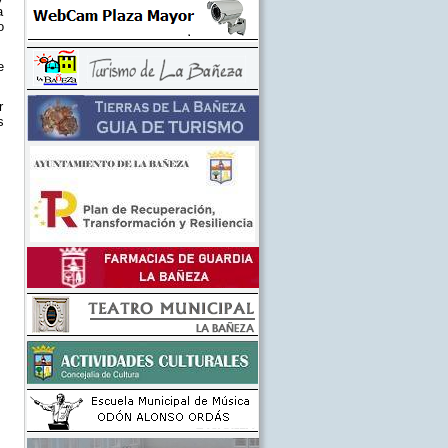
a
o
e
r
s