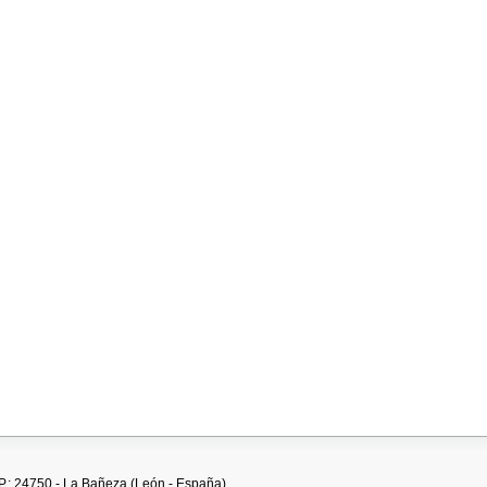
.P.: 24750 - La Bañeza (León - España)