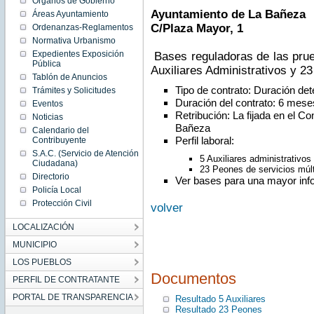
Órganos de Gobierno
Mon
Ayuntamiento de La Bañeza
Mar 16
Áreas Ayuntamiento
00:00:00
C/Plaza Mayor, 1
Ordenanzas-Reglamentos
CET
2015
Normativa Urbanismo
Mon Mar
Expedientes Exposición
16
Bases reguladoras de las prueb
00:00:00
Pública
Auxiliares Administrativos y 23
CET
Tablón de Anuncios
2015
Tipo de contrato: Duración de
Trámites y Solicitudes
Duración del contrato: 6 mese
Eventos
Retribución: La fijada en el Co
Noticias
Bañeza
Calendario del
Perfil laboral:
Contribuyente
S.A.C. (Servicio de Atención
5 Auxiliares administrativos
Ciudadana)
23 Peones de servicios múl
Directorio
Ver bases para una mayor inf
Policía Local
Protección Civil
volver
LOCALIZACIÓN
MUNICIPIO
LOS PUEBLOS
Documentos
PERFIL DE CONTRATANTE
PORTAL DE TRANSPARENCIA
Resultado 5 Auxiliares
Resultado 23 Peones