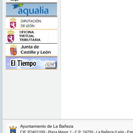
Ayuntamiento de La Bañeza
CIF: P2401100I - Plaza Mayor, 1 - C.P.: 24750 - La Bañeza (León - Es