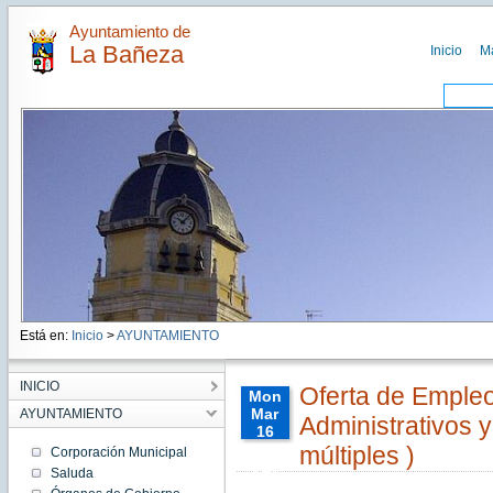
Ayuntamiento de
La Bañeza
Inicio
M
Está en:
Inicio
>
AYUNTAMIENTO
INICIO
Oferta de Empleo 
Mon
Mar
AYUNTAMIENTO
Administrativos 
16
00:00:00
múltiples )
Corporación Municipal
CET
Saluda
2015