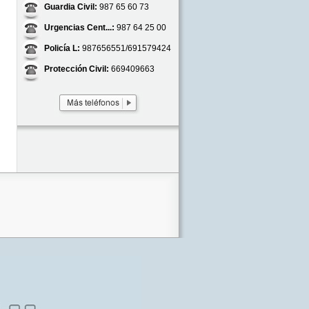
Guardia Civil:
987 65 60 73
Urgencias Cent...:
987 64 25 00
Policía L:
987656551/691579424
Protección Civil:
669409663