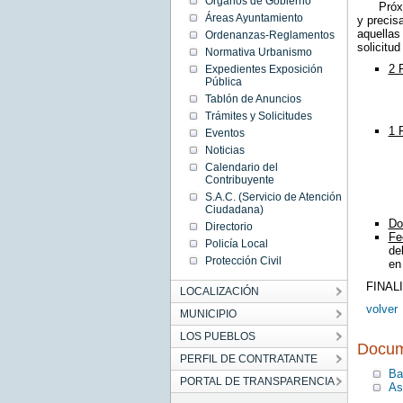
Órganos de Gobierno
Próxima
Fri Jun
02
Áreas Ayuntamiento
y precis
00:00:00
aquellas
Ordenanzas-Reglamentos
CEST
solicitud
2017
Normativa Urbanismo
Fri Jun
2 
Expedientes Exposición
02
00:00:00
Pública
CEST
Tablón de Anuncios
2017
Trámites y Solicitudes
1 
Eventos
Noticias
Calendario del
Contribuyente
S.A.C. (Servicio de Atención
Ciudadana)
Do
Directorio
Fe
Policía Local
de
Protección Civil
en
FINAL
LOCALIZACIÓN
volver
MUNICIPIO
LOS PUEBLOS
Docum
PERFIL DE CONTRATANTE
Ba
PORTAL DE TRANSPARENCIA
As