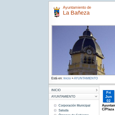
Ayuntamiento de
La Bañeza
Está en:
Inicio
>
AYUNTAMIENTO
INICIO
Fri
Jun
AYUNTAMIENTO
02
00:00:
Ayuntam
Corporación Municipal
CEST
C/Plaza 
Saluda
2017