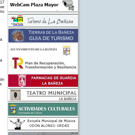
17
que
 su
za
za
ión
s