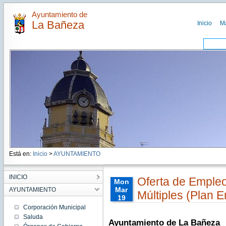
Ayuntamiento de
La Bañeza
Inicio
M
Está en:
Inicio
>
AYUNTAMIENTO
INICIO
Oferta de Empleo
Mon
Mar
AYUNTAMIENTO
Múltiples (Plan 
19
00:00:00
Corporación Municipal
CET
Saluda
2018
Ayuntamiento de La Bañeza