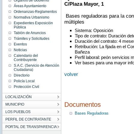
Órganos de Gobierno
Mon
C/Plaza Mayor, 1
Mar 19
Áreas Ayuntamiento
00:00:00
Ordenanzas-Reglamentos
CET
Bases reguladoras para la cont
2018
Normativa Urbanismo
Mon Mar
múltiples
Expedientes Exposición
19
00:00:00
Pública
CET
Sistema: Oposición
Tablón de Anuncios
2018
Tipo de contrato: Duración de
Trámites y Solicitudes
Duración del contrato: 4 mese
Eventos
Retribución: La fijada en el Co
Noticias
Bañeza
Calendario del
Perfil laboral: peón servicios m
Contribuyente
Ver bases para una mayor inf
S.A.C. (Servicio de Atención
Ciudadana)
volver
Directorio
Policía Local
Protección Civil
LOCALIZACIÓN
Documentos
MUNICIPIO
LOS PUEBLOS
Bases Reguladoras
PERFIL DE CONTRATANTE
PORTAL DE TRANSPARENCIA