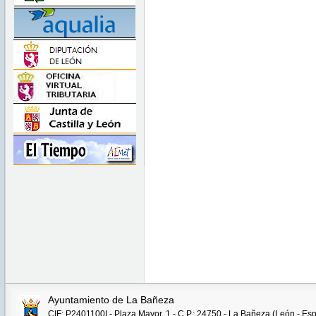
Ayuntamiento de La Bañeza
CIF: P2401100I - Plaza Mayor, 1 - C.P.: 24750 - La Bañeza (León - Es