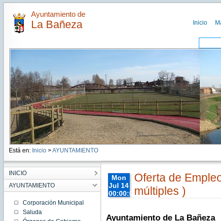
Ayuntamiento de
La Bañeza
Inicio
M
Está en:
Inicio
>
AYUNTAMIENTO
INICIO
Oferta de Empleo
Mon
Jul 14
AYUNTAMIENTO
múltiples )
00:00:00
CEST
Corporación Municipal
2014
Saluda
Mon Jul
Ayuntamiento de La Bañeza