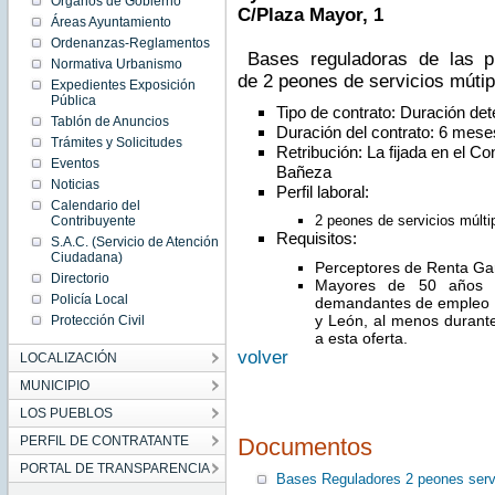
Órganos de Gobierno
14
C/Plaza Mayor, 1
00:00:00
Áreas Ayuntamiento
CEST
Ordenanzas-Reglamentos
2014
Mon Jul
Bases reguladoras de las pr
Normativa Urbanismo
14
de 2 peones de servicios mútip
00:00:00
Expedientes Exposición
CEST
Pública
2014
Tipo de contrato: Duración de
Tablón de Anuncios
Duración del contrato: 6 mese
Trámites y Solicitudes
Retribución: La fijada en el Co
Eventos
Bañeza
Noticias
Perfil laboral:
Calendario del
2 peones de servicios múlti
Contribuyente
Requisitos:
S.A.C. (Servicio de Atención
Ciudadana)
Perceptores de Renta Ga
Directorio
Mayores de 50 años q
Policía Local
demandantes de empleo en
y León, al menos durant
Protección Civil
a esta oferta.
volver
LOCALIZACIÓN
MUNICIPIO
LOS PUEBLOS
Documentos
PERFIL DE CONTRATANTE
PORTAL DE TRANSPARENCIA
Bases Reguladores 2 peones servi