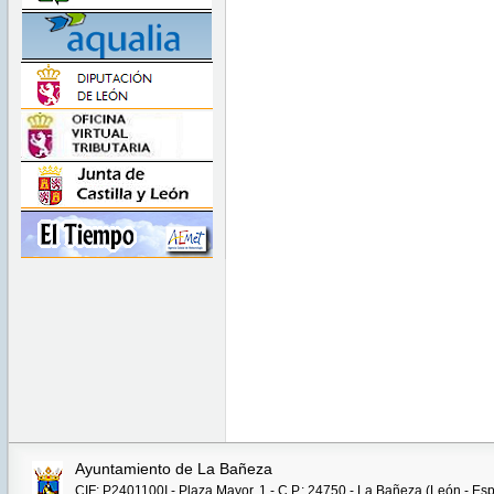
Ayuntamiento de La Bañeza
CIF: P2401100I - Plaza Mayor, 1 - C.P.: 24750 - La Bañeza (León - Es