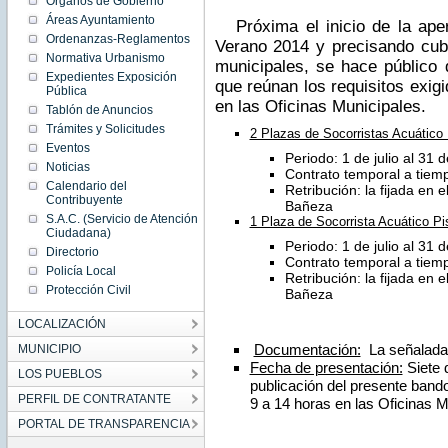
Órganos de Gobierno
Fri May
02
Áreas Ayuntamiento
Próxima el inicio de la aper
00:00:00
Ordenanzas-Reglamentos
CEST
Verano 2014 y precisando cubr
2014
Normativa Urbanismo
municipales, se hace público 
Fri May
Expedientes Exposición
02
que reúnan los requisitos exigi
00:00:00
Pública
CEST
en las Oficinas Municipales.
Tablón de Anuncios
2014
Trámites y Solicitudes
2 Plazas de Socorristas Acuático
Eventos
Periodo: 1 de julio al 31
Noticias
Contrato temporal a tiem
Calendario del
Retribución: la fijada en 
Contribuyente
Bañeza
S.A.C. (Servicio de Atención
1 Plaza de Socorrista Acuático Pi
Ciudadana)
Periodo: 1 de julio al 31
Directorio
Contrato temporal a tiem
Policía Local
Retribución: la fijada en 
Protección Civil
Bañeza
LOCALIZACIÓN
Documentación:
La señalada e
MUNICIPIO
Fecha de presentación:
Siete d
LOS PUEBLOS
publicación del presente bando
PERFIL DE CONTRATANTE
9 a 14 horas en las Oficinas M
PORTAL DE TRANSPARENCIA