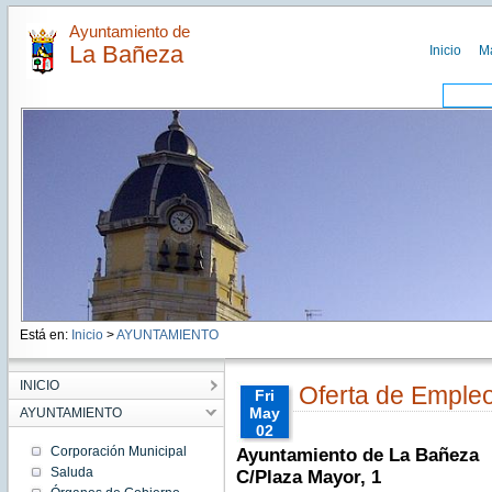
Ayuntamiento de
La Bañeza
Inicio
M
Está en:
Inicio
>
AYUNTAMIENTO
INICIO
Oferta de Empleo
Fri
May
AYUNTAMIENTO
02
00:00:00
Corporación Municipal
Ayuntamiento de La Bañeza
CEST
Saluda
C/Plaza Mayor, 1
2014