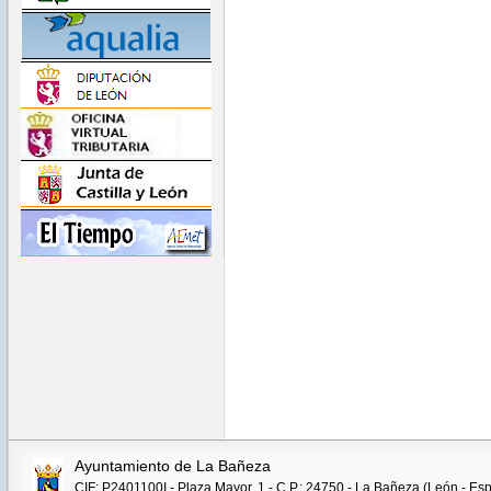
Ayuntamiento de La Bañeza
CIF: P2401100I - Plaza Mayor, 1 - C.P.: 24750 - La Bañeza (León - Es