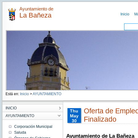
Ayuntamiento de
La Bañeza
Inicio
M
Está en:
Inicio
>
AYUNTAMIENTO
INICIO
Oferta de Empleo 
Thu
May
AYUNTAMIENTO
Finalizado
30
00:00:00
Corporación Municipal
CEST
Saluda
2013
Ayuntamiento de La Bañeza