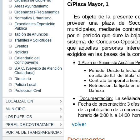
Órganos de Gobierno
Thu
C/Plaza Mayor, 1
May 30
Áreas Ayuntamiento
00:00:00
Ordenanzas-Reglamentos
CEST
Es objeto de la presente con
2013
Normativa Urbanismo
Thu May
proveer una plaza de Socor
Expedientes Exposición
30
00:00:00
Pública
municipales, mediante contrat
CEST
Tablón de Anuncios
2013
por el período que dure la baja 
Trámites y Solicitudes
sistema de Concurso-Oposició
Eventos
que aquellas personas inter
Noticias
exigidos en las bases de la co
Calendario del
Contribuyente
1 Plaza de Socorrista Acuático Pi
S.A.C. (Servicio de Atención
Periodo: Desde la fecha 
Ciudadana)
de alta de ILT del títular 
Directorio
Contrato temporal a tiem
Policía Local
Retribución: la fijada en 
Bañeza
Protección Civil
Documentación:
La señalada e
LOCALIZACIÓN
Fecha de presentación:
3 días 
MUNICIPIO
de la publicación de la convoc
horario de 9:00 h. a 14:00 hor
LOS PUEBLOS
volver
PERFIL DE CONTRATANTE
PORTAL DE TRANSPARENCIA
Documentos