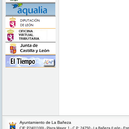
Ayuntamiento de La Bañeza
CIF: P2401100I - Plaza Mayor, 1 - C.P.: 24750 - La Bañeza (León - Es