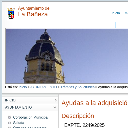
Ayuntamiento de
La Bañeza
Inicio
M
Está en:
Inicio
>
AYUNTAMIENTO
>
Trámites y Solicitudes
> Ayudas a la adquis.
INICIO
Ayudas a la adquisición
AYUNTAMIENTO
Descripción
Corporación Municipal
Saluda
EXPTE. 2249/2025