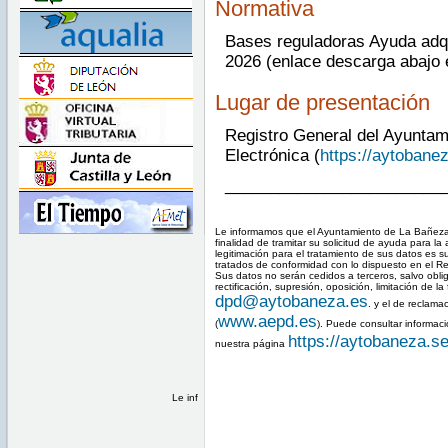
Normativa
Bases reguladoras Ayuda adqui
2026 (enlace descarga abajo 
Lugar de presentación
Registro General del Ayuntam
Electrónica (
https://aytobane
________________________
Le informamos que el Ayuntamiento de La Bañeza e
finalidad de tramitar su solicitud de ayuda para la 
legitimación para el tratamiento de sus datos es s
tratados de conformidad con lo dispuesto en el 
Sus datos no serán cedidos a terceros, salvo obl
rectificación, supresión, oposición, limitación de la
dpd@aytobaneza.es
. y el de reclam
www.aepd.es
(
). Puede consultar informaci
https://aytobaneza.se
nuestra página
Le inf