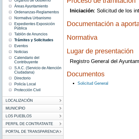
Proceso de tramitación
Órganos de Gobierno
Áreas Ayuntamiento
Iniciación
: Solicitud de los i
Ordenanzas-Reglamentos
Normativa Urbanismo
Documentación a aporta
Expedientes Exposición
Pública
Tablón de Anuncios
Normativa
Trámites y Solicitudes
Eventos
Lugar de presentación
Noticias
Calendario del
Registro General del Ayuntam
Contribuyente
S.A.C. (Servicio de Atención
Ciudadana)
Documentos
Directorio
Solicitud General
Policía Local
Protección Civil
LOCALIZACIÓN
MUNICIPIO
LOS PUEBLOS
PERFIL DE CONTRATANTE
PORTAL DE TRANSPARENCIA