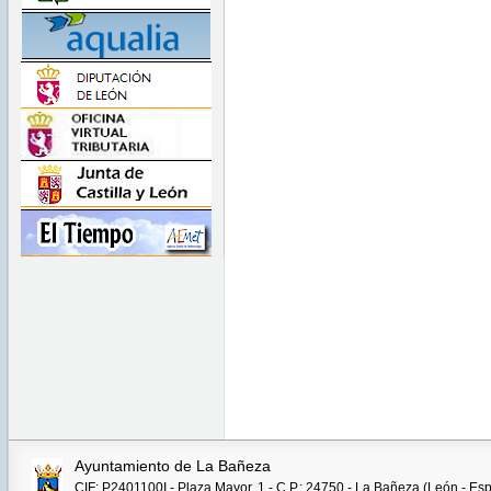
Ayuntamiento de La Bañeza
CIF: P2401100I - Plaza Mayor, 1 - C.P.: 24750 - La Bañeza (León - Es