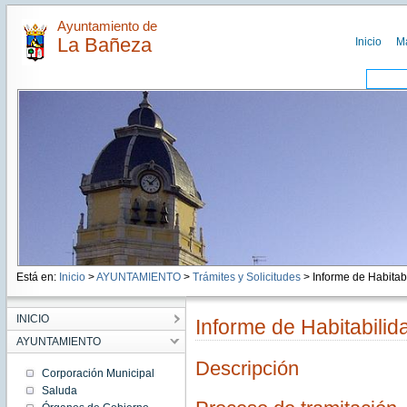
Ayuntamiento de
La Bañeza
Inicio
M
Está en:
Inicio
>
AYUNTAMIENTO
>
Trámites y Solicitudes
> Informe de Habitab.
INICIO
Informe de Habitabilid
AYUNTAMIENTO
Descripción
Corporación Municipal
Saluda