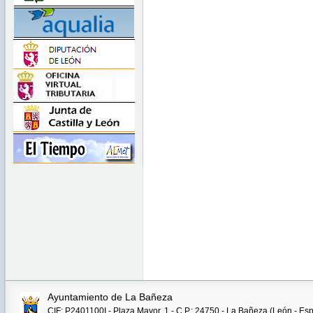
Ayuntamiento de La Bañeza
CIF: P2401100I - Plaza Mayor, 1 - C.P.: 24750 - La Bañeza (León - Es