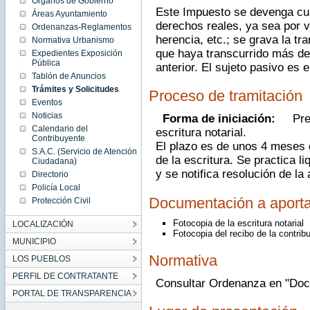
Órganos de Gobierno
Este Impuesto se devenga cu
Áreas Ayuntamiento
derechos reales, ya sea por v
Ordenanzas-Reglamentos
herencia, etc.; se grava la tr
Normativa Urbanismo
que haya transcurrido más de
Expedientes Exposición
Pública
anterior. El sujeto pasivo es 
Tablón de Anuncios
Trámites y Solicitudes
Proceso de tramitación
Eventos
Noticias
Forma de iniciación:
Pre
Calendario del
escritura notarial.
Contribuyente
El plazo es de unos 4 meses 
S.A.C. (Servicio de Atención
de la escritura. Se practica l
Ciudadana)
y se notifica resolución de la 
Directorio
Policía Local
Documentación a aporta
Protección Civil
Fotocopia de la escritura notarial
LOCALIZACIÓN
Fotocopia del recibo de la contrib
MUNICIPIO
Normativa
LOS PUEBLOS
PERFIL DE CONTRATANTE
Consultar Ordenanza en "Do
PORTAL DE TRANSPARENCIA