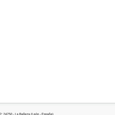
.P.: 24750 - La Bañeza (León - España)