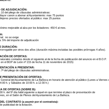
O DE ADJUDICACIÓN:
 10 del pliego de cláusulas administrativas:
Mayor canon a abonar al Ayuntamiento: max 75 puntos
Mejores precios ofertados al público: max 25 puntos
nimo mejorable al alza por los licitadores: 450 € al mes.
A:
nal: no se exige
va: 5% del importe de adjudicación
E DURACIÓN:
rorrogable por otros dos años (duración máxima incluidas las posibles prórrogas 4 años).
ACIÓN DE OFERTAS:
naturales contados desde el siguiente al de la fecha de publicación del anuncio en el B.O.P.
 en el BOP de León nº 215 de fecha 11 de noviembre de 2015)
ENTACIÓN A PRESENTAR:
 7ª del pliego de cláusulas administrativas.
E PRESENTACIÓN DE OFERTAS:
 General del Ayuntamiento de La Bañeza en horario de atención al público (Lunes a Viernes 
14:00 h. y Sábados de 10:00 h. a 12:30 h.)
A DE OFERTAS (SOBRE B):
:00 h. del 5º día hábil siguiente a áquel en que termine el plazo de presentación de
ones, en el Salón de Plenos del Ayuntamiento de La Bañeza.
EL CONTRATO (a asumir por el contratista):
 publicidad de la licitación.