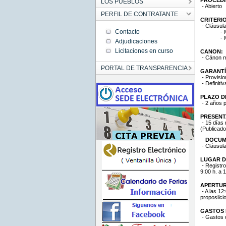
LOS PUEBLOS
- Abierto
PERFIL DE CONTRATANTE
CRITERI
- Cláusula
Contacto
- 
- 
Adjudicaciones
Licitaciones en curso
CANON:
- Cánon mí
PORTAL DE TRANSPARENCIA
GARANTÍ
- Provisio
- Definiti
PLAZO D
- 2 años p
PRESENT
- 15 días 
(Publicado
DOCUM
- Cláusula
LUGAR D
- Registro
9:00 h. a 
APERTUR
- A las 12
proposiici
GASTOS D
- Gastos de