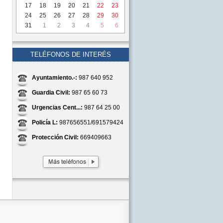
17
18
19
20
21
22
23
24
25
26
27
28
29
30
31
1
2
3
4
5
6
TELÉFONOS DE INTERÉS
Ayuntamiento.-:
987 640 952
Guardia Civil:
987 65 60 73
Urgencias Cent...:
987 64 25 00
Policía L:
987656551/691579424
Protección Civil:
669409663