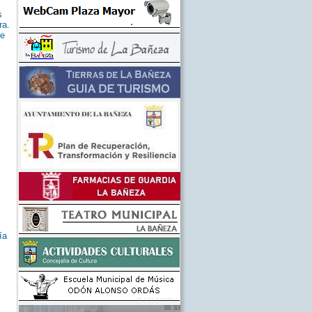
s
ra.
se
ía