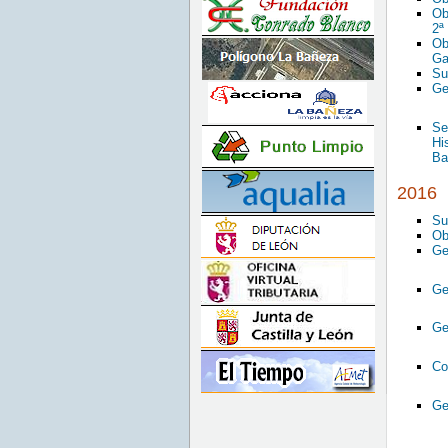
Ob
2ª
Ob
Ga
Su
Ge
Se
Hi
Ba
2016
Su
Ob
Ge
Ge
Ge
Co
Ge