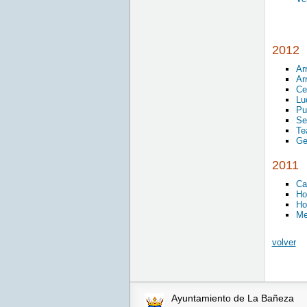
2012
Ar
Ar
Ce
Lu
Pu
Se
Te
Ge
2011
Ca
Ho
Ho
Me
volver
Ayuntamiento de La Bañeza