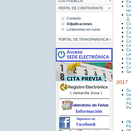
LOS PUEBLOS
Co
Co
PERFIL DE CONTRATANTE
re
Co
Contacto
2)
Co
Adjudicaciones
Co
Licitaciones en curso
Co
Co
PORTAL DE TRANSPARENCIA
Co
Co
Co
Lim
Co
Co
Co
Se
2017
Su
Ge
Ví
Pú
Pe
Ob
Po
Ob