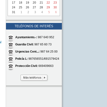
17
18
19
20
21
22
23
24
25
26
27
28
29
30
31
1
2
3
4
5
6
TELÉFONOS DE INTERÉS
Ayuntamiento.-:
987 640 952
l
Guardia Civil:
987 65 60 73
Urgencias Cent...:
987 64 25 00
Policía L:
987656551/691579424
Protección Civil:
669409663