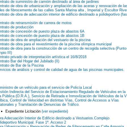
ntrato de suministro de camión destinado al área de jardines
ntrato de obra de urbanización y ampliación de las aceras y renovación de la
des de fibrocemento de las calles Santa Marina alta , Imperial y Escultor Rive
ntrato de obra de adecuación interior de edificio destinado a polideportivo (fa
ntrato de retransmisión de carrera de motos
ntrato de producción
ntrato de concesión de puesto plaza de abastos 6A
ntrato de concesión de puesto plaza de abastos 1B
ntrato de obra de ampliación del vestuario de la piscina
ntrato de obra para el revestimiento de la piscina olímpica municipal
ntrato de obra para la construcción de un centro de recogida selectiva (Punto
pio III)
ntrato privado de interpretación artística el 16/8/2018
ntrato Bar del Hogar del Jubilado (II)
ntrato de Bar de la Piscina
rvicios de análisis y control de calidad de agua de las piscinas municipales.
ministro de un vehículo para el servicio de Policía Local
stión Indirecta del Servicio de Estacionamiento Regulado de Vehículos en la
a Pública (O.R.A.), Servicio de Retirada e Inmovlización de Vehículos de la V
lbica, Control de Velocidad en distintas Vías, Control de Accesos a Vías
atonales y Tramitación de Denuncias de Tráfico.
Expediente Licitación
(ver expediente)
ra Adecuación Interior de Edificio destinado a Vestuarios.Complejo
lideportivo Municipal. Fase 1ª. Acceso 2
ra Urbanización y Renovación de Redes de Fibrocemento en Calle Armonía