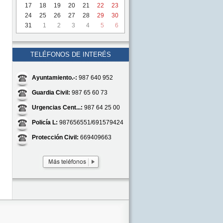
17
18
19
20
21
22
23
24
25
26
27
28
29
30
31
1
2
3
4
5
6
TELÉFONOS DE INTERÉS
Ayuntamiento.-:
987 640 952
Guardia Civil:
987 65 60 73
Urgencias Cent...:
987 64 25 00
Policía L:
987656551/691579424
Protección Civil:
669409663