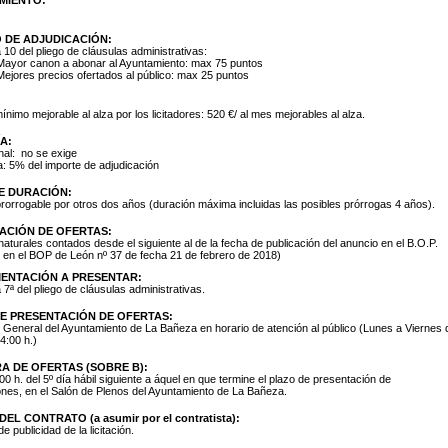
O DE ADJUDICACIÓN:
 10 del pliego de cláusulas administrativas:
Mayor canon a abonar al Ayuntamiento: max 75 puntos
Mejores precios ofertados al público: max 25 puntos
nimo mejorable al alza por los licitadores: 520 €/ al mes mejorables al alza.
A:
nal: no se exige
va: 5% del importe de adjudicación
E DURACIÓN:
rorrogable por otros dos años (duración máxima incluidas las posibles prórrogas 4 años).
ACIÓN DE OFERTAS:
naturales contados desde el siguiente al de la fecha de publicación del anuncio en el B.O.P.
 en el BOP de León nº 37 de fecha 21 de febrero de 2018)
ENTACIÓN A PRESENTAR:
 7ª del pliego de cláusulas administrativas.
E PRESENTACIÓN DE OFERTAS:
 General del Ayuntamiento de La Bañeza en horario de atención al público (Lunes a Viernes 
4:00 h.)
A DE OFERTAS (SOBRE B):
:00 h. del 5º día hábil siguiente a áquel en que termine el plazo de presentación de
ones, en el Salón de Plenos del Ayuntamiento de La Bañeza.
EL CONTRATO (a asumir por el contratista):
 publicidad de la licitación.