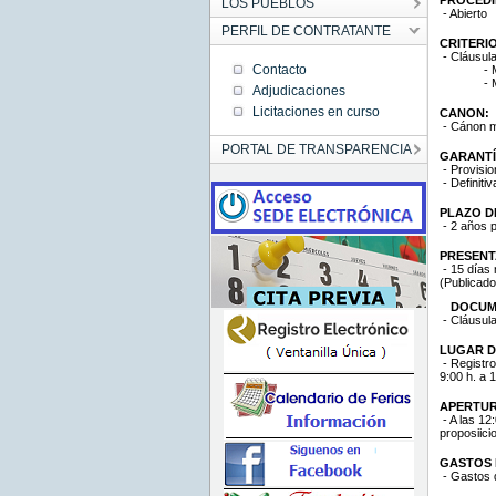
LOS PUEBLOS
- Abierto
PERFIL DE CONTRATANTE
CRITERI
- Cláusula
Contacto
- 
- 
Adjudicaciones
Licitaciones en curso
CANON:
- Cánon mí
PORTAL DE TRANSPARENCIA
GARANTÍ
- Provisio
- Definiti
PLAZO D
- 2 años p
PRESENT
- 15 días 
(Publicado
DOCUM
- Cláusula
LUGAR D
- Registro
9:00 h. a 1
APERTUR
- A las 12
proposiici
GASTOS D
- Gastos de