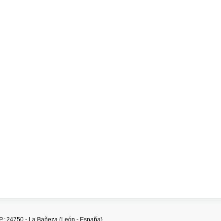
.P.: 24750 - La Bañeza (León - España)